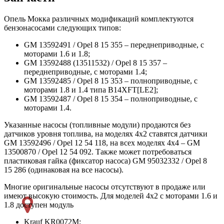
Опель Мокка различных модификаций комплектуются
бензонасосами следующих типов:
GM 13592491 / Opel 8 15 355 – переднеприводные, с
моторами 1.6 и 1.8;
GM 13592488 (13511532) / Opel 8 15 357 –
переднеприводные, с моторами 1.4;
GM 13592485 / Opel 8 15 353 – полноприводные, с
моторами 1.8 и 1.4 типа B14XFT[LE2];
GM 13592487 / Opel 8 15 354 – полноприводные, с
моторами 1.4.
Указанные насосы (топливные модули) продаются без
датчиков уровня топлива, на моделях 4х2 ставятся датчики
GM 13592496 / Opel 12 54 118, на всех моделях 4х4 – GM
13500870 / Opel 12 54 092. Также может потребоваться
пластиковая гайка (фиксатор насоса) GM 95032332 / Opel 8
15 286 (одинаковая на все насосы).
Многие оригинальные насосы отсутствуют в продаже или
имеют высокую стоимость. Для моделей 4х2 с моторами 1.6 и
1.8 доступен модуль
Krauf KR0072M;