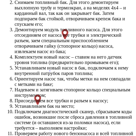
Снимаем топливный бак. Для этого демонтируем
выхлопную трубу и термоэкран, а на моделях 4х4 – и
карданный вал, так как он закрывает бак. Затем
подпираем бак стойкой, отворачиваем крепеж бака и
спускаем его;
Демонтируем модуль топливного насоса. Для этого
отсоединяем от насоса все трубки и электрический
разъем, заем специальным приспособлением
отворачиваем гайку (стопорное кольцо) насоса,
извлекаем насос из бака;
Комплектуем новый насос – ставим на него датчик
уровня топлива (предварительно промываем его);
Устанавливаем новый насос в бак, подключаем к нему
внутренний патрубок паров топлива;
Ориентируем насос так, чтобы метки на нем совпадали
с метками на баке;
Надеваем и затягиваем стопорное кольцо специальным
инструментом;
Присоединяем все трубки и разъем к насосу;
Устанавливаем бак на место;
Подключаем диагностический сканер, сбрасываем коды
ошибок, возникшие после сброса давления в топливной
системе (и оставшиеся из-за поломки насоса), если
требуется – выполняем настройки;
Проверяем работу нового бензонасоса и всей топливной