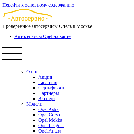
Перейти к основному содержанию
Проверенные автосервисы Опель в Москве
Автосервисы Opel на карте
О нас
Акции
Гарантия
Сертификаты
Партнёры
Эксперт
Модели
Opel Astra
Opel Corsa
Opel Mokka
Opel Insignia
Opel Antara