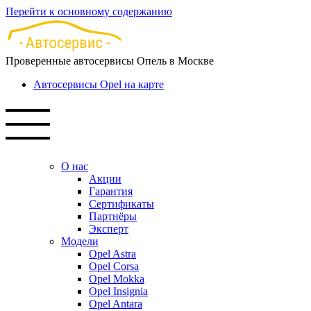
Перейти к основному содержанию
Проверенные автосервисы Опель в Москве
Автосервисы Opel на карте
О нас
Акции
Гарантия
Сертификаты
Партнёры
Эксперт
Модели
Opel Astra
Opel Corsa
Opel Mokka
Opel Insignia
Opel Antara