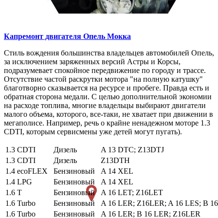
Капремонт двигателя
Опель Мокка
Стиль вождения большинства владельцев автомобилей Опель,
за исключением заряженных версий Астры и Корсы,
подразумевает спокойное передвижение по городу и трассе.
Отсутствие частой раскрутки мотора "на полную катушку"
благотворно сказывается на ресурсе и пробеге. Правда есть и
обратная сторона медали. С целью дополнительной экономии
на расходе топлива, многие владельцы выбирают двигатели
малого объема, которого, все-таки, не хватает при движении в
мегаполисе. Например, речь о крайне ненадежном моторе 1.3
CDTI, которым сервисмены уже детей могут пугать).
1.3 CDTI
Дизель
A 13 DTC; Z13DTJ
1.3 CDTI
Дизель
Z13DTH
1.4 ecoFLEX
Бензиновый
A 14 XEL
1.4 LPG
Бензиновый
A 14 XEL
1.6 T
Бензиновый
A 16 LET; Z16LET
1.6 Turbo
Бензиновый
A 16 LER; Z16LER; A 16 LES; B 1
1.6 Turbo
Бензиновый
A 16 LER; B 16 LER; Z16LER