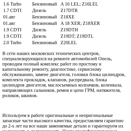
1.6 Turbo
Бензиновый
A 16 LEL; Z16LEL
1.7 CDTI
Дизель
Z17DTR
01.авг
Бензиновый
Z18XE
01.авг
Бензиновый
A 18 XER; Z18XER
1.9 CDTI
Дизель
Z19DTH
1.9 CDTI
Дизель
Z19DT; Z19DTL
2.0 Turbo
Бензиновый
Z20LEL
В сети наших московских технических центров,
специализирующихся на ремонте автомобилей Опель,
проводим полный комплекс работ по простому и
капитальному ремонту, диагностике, сервисному
обслуживанию, замене двигателя, головки блока цилиндров,
комплекта прокладок, клапанов, распредвала, блока
цилиндров двигателя, маслосъемных колпачков, коленвала,
направляющих сальников, ремня и цепи ГРМ, натяжителя,
роликов, шкивов.
Используем в работе оригинальные и неоригинальные
запасные части высокого качества, предоставляем гарантию
до 2-х лет на все наши заменяемые детали и гарантируем их