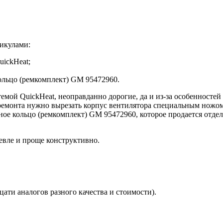
икулами:
uickHeat;
ольцо (ремкомплект) GM 95472960.
мой QuickHeat, неоправданно дорогие, да и из-за особенностей к
 ремонта нужно вырезать корпус вентилятора специальным ножом
ное кольцо (ремкомплект) GM 95472960, которое продается отдел
евле и проще конструктивно.
цати аналогов разного качества и стоимости).