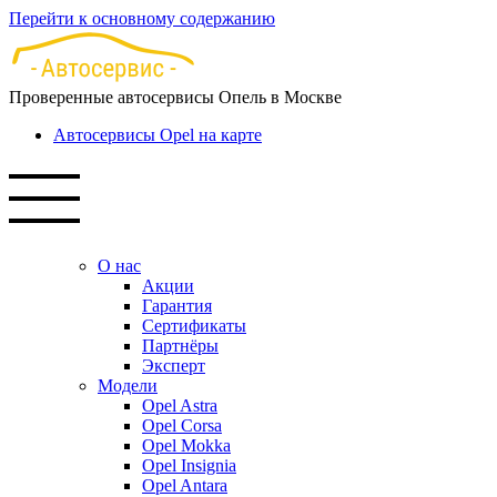
Перейти к основному содержанию
Проверенные автосервисы Опель в Москве
Автосервисы Opel на карте
О нас
Акции
Гарантия
Сертификаты
Партнёры
Эксперт
Модели
Opel Astra
Opel Corsa
Opel Mokka
Opel Insignia
Opel Antara