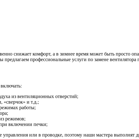
енно снижает комфорт, а в зимнее время может быть просто опа
мы предлагаем профессиональные услуги по замене вентилятора п
 включать:
здуха из вентиляционных отверстий;
 «сверчок» и т.д.;
 режимах работы;
ора;
из режимов;
при включении печки;
 управления или в проводке, поэтому наши мастера выполнят д