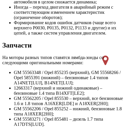
автомобиля в целом снижается динамика;
Иногда – переход двигателя в аварийный режим с
соответствующим изменением характеристик
(ограничение оборотов);
Формирование кодов ошибок датчиков (чаще всего
верхнего P0030, P0135, P0132, P1133 и другие) и их
цепей, а также систем управления двигателем.
Запчасти
На моторы разных типов ставятся лямбда-зонды со
следующими оригинальными номерами:
GM 55563348 / Opel 855235 (верхний), GM 55568266 /
Opel 5855391 (нижний) – бензиновые 1.4 типов
A14NET[LUJ], B14NET[LUJ];
12663317 (верхний и нижний одинаковые) –
бензиновые 1.4 типа B14XFT[LE2];
GM 55562205 / Opel 855530 – верхний, все бензиновые
1.6 и 1.8 типов A16XER[LDE] и A18XER[2H0];
GM 55562206 / Opel 855252 – нижний, бензиновые 1.8
типа A18XER[2H0];
GM 55583271 / Opel 855481 – дизель 1.7 типа
A17DTS[LUD].