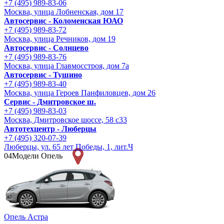
+7 (495) 989-83-06
Москва, улица Лобненская, дом 17
Автосервис - Коломенская ЮАО
+7 (495) 989-83-72
Москва, улица Речников, дом 19
Автосервис - Солнцево
+7 (495) 989-83-76
Москва, улица Главмосстроя, дом 7а
Автосервис - Тушино
+7 (495) 989-83-40
Москва, улица Героев Панфиловцев, дом 26
Сервис - Дмитровское ш.
+7 (495) 989-83-03
Москва, Дмитровское шоссе, 58 с33
Автотехцентр - Люберцы
+7 (495) 320-07-39
Люберцы, ул. 65 лет Победы, 1, лит.Ч
04
Модели Опель
Опель Астра