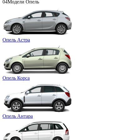
04
Модели Опель
Опель Астра
Опель Корса
Опель Антара