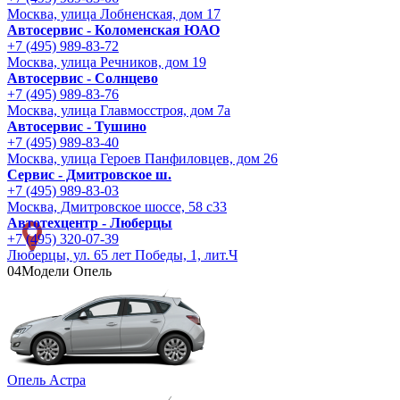
Москва, улица Лобненская, дом 17
Автосервис - Коломенская ЮАО
+7 (495) 989-83-72
Москва, улица Речников, дом 19
Автосервис - Солнцево
+7 (495) 989-83-76
Москва, улица Главмосстроя, дом 7а
Автосервис - Тушино
+7 (495) 989-83-40
Москва, улица Героев Панфиловцев, дом 26
Сервис - Дмитровское ш.
+7 (495) 989-83-03
Москва, Дмитровское шоссе, 58 с33
Автотехцентр - Люберцы
+7 (495) 320-07-39
Люберцы, ул. 65 лет Победы, 1, лит.Ч
04
Модели Опель
Опель Астра