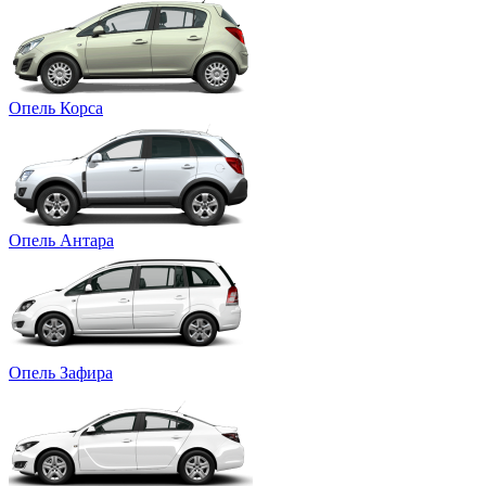
Опель Корса
Опель Антара
Опель Зафира