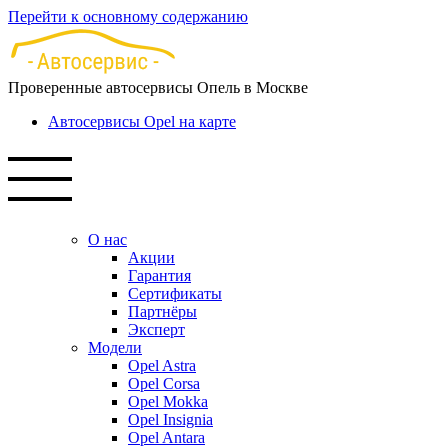
Перейти к основному содержанию
Проверенные автосервисы Опель в Москве
Автосервисы Opel на карте
О нас
Акции
Гарантия
Сертификаты
Партнёры
Эксперт
Модели
Opel Astra
Opel Corsa
Opel Mokka
Opel Insignia
Opel Antara