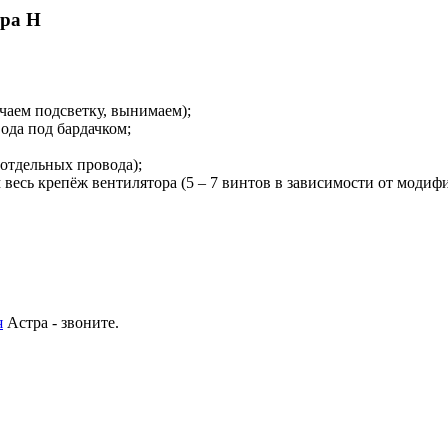
тра H
чаем подсветку, вынимаем);
ода под бардачком;
 отдельных провода);
весь крепёж вентилятора (5 – 7 винтов в зависимости от модиф
я
Астра - звоните.