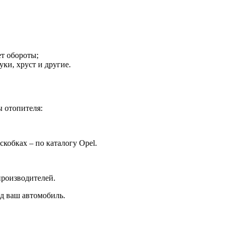
ет обороты;
ки, хруст и другие.
 отопителя:
кобках – по каталогу Opel.
производителей.
д ваш автомобиль.