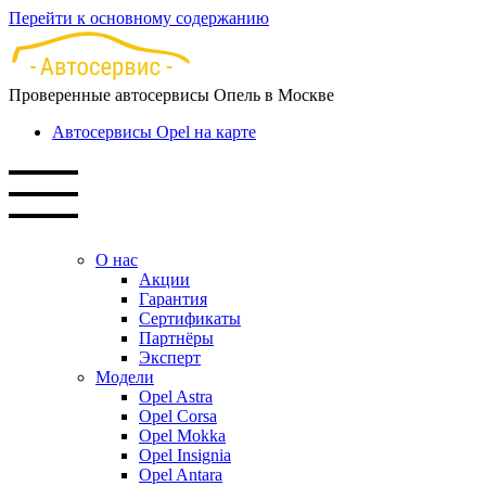
Перейти к основному содержанию
Проверенные автосервисы Опель в Москве
Автосервисы Opel на карте
О нас
Акции
Гарантия
Сертификаты
Партнёры
Эксперт
Модели
Opel Astra
Opel Corsa
Opel Mokka
Opel Insignia
Opel Antara