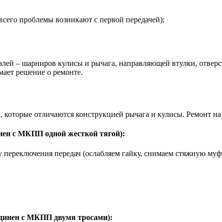
сего проблемы возникают с первой передачей);
алей – шарниров кулисы и рычага, направляющей втулки, отверст
мает решение о ремонте.
которые отличаются конструкцией рычага и кулисы. Ремонт на 
нен с МКПП одной жесткой тягой):
у переключения передач (ослабляем гайку, снимаем стяжную муф
единен с МКПП двумя тросами):