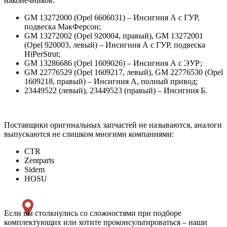
наконечников:
GM 13272000 (Opel 6606031) – Инсигния А с ГУР,
подвеска МакФерсон;
GM 13272002 (Opel 920004, правый), GM 13272001
(Opel 920003, левый) – Инсигния А с ГУР, подвеска
HiPerStrut;
GM 13286686 (Opel 1609026) – Инсигния А с ЭУР;
GM 22776529 (Opel 1609217, левый), GM 22776530 (Opel
1609218, правый) – Инсигния А, полный привод;
23449522 (левый), 23449523 (правый) – Инсигния Б.
Поставщики оригинальных запчастей не называются, аналоги
выпускаются не слишком многими компаниями:
CTR
Zentparts
Sidem
HOSU
Если вы столкнулись со сложностями при подборе
комплектующих или хотите проконсультироваться – наши