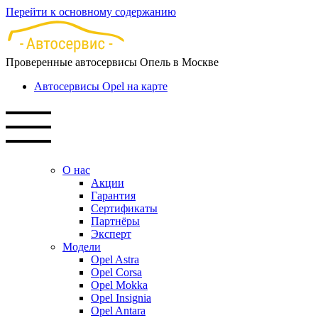
Перейти к основному содержанию
Проверенные автосервисы Опель в Москве
Автосервисы Opel на карте
О нас
Акции
Гарантия
Сертификаты
Партнёры
Эксперт
Модели
Opel Astra
Opel Corsa
Opel Mokka
Opel Insignia
Opel Antara