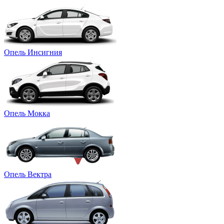
Опель Инсигния
Опель Мокка
Опель Вектра