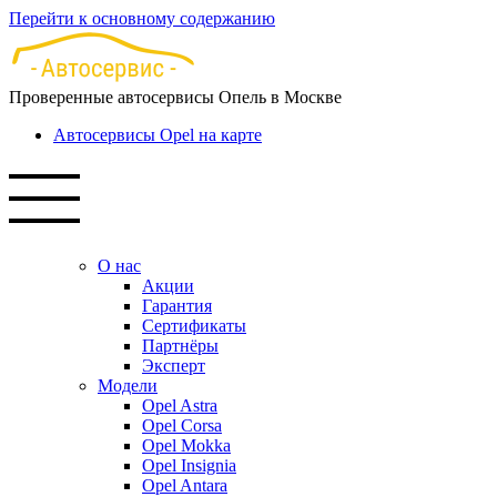
Перейти к основному содержанию
Проверенные автосервисы Опель в Москве
Автосервисы Opel на карте
О нас
Акции
Гарантия
Сертификаты
Партнёры
Эксперт
Модели
Opel Astra
Opel Corsa
Opel Mokka
Opel Insignia
Opel Antara