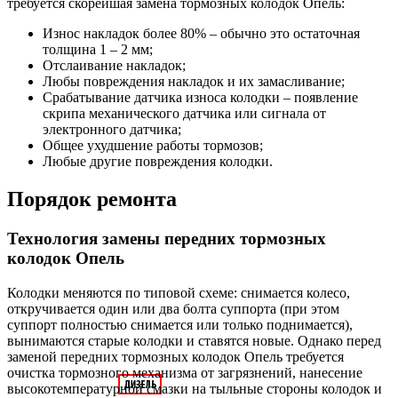
требуется скорейшая замена тормозных колодок Опель:
Износ накладок более 80% – обычно это остаточная
толщина 1 – 2 мм;
Отслаивание накладок;
Любы повреждения накладок и их замасливание;
Срабатывание датчика износа колодки – появление
скрипа механического датчика или сигнала от
электронного датчика;
Общее ухудшение работы тормозов;
Любые другие повреждения колодки.
Порядок ремонта
Технология замены передних тормозных
колодок Опель
Колодки меняются по типовой схеме: снимается колесо,
откручивается один или два болта суппорта (при этом
суппорт полностью снимается или только поднимается),
вынимаются старые колодки и ставятся новые. Однако перед
заменой передних тормозных колодок Опель требуется
очистка тормозного механизма от загрязнений, нанесение
высокотемпературной смазки на тыльные стороны колодок и