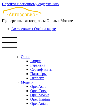
Перейти к основному содержанию
Проверенные автосервисы Опель в Москве
Автосервисы Opel на карте
О нас
Акции
Гарантия
Сертификаты
Партнёры
Эксперт
Модели
Opel Astra
Opel Corsa
Opel Mokka
Opel Insignia
Opel Antara