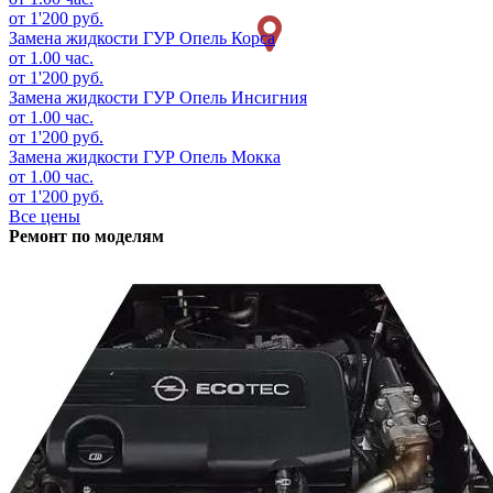
от 1'200 руб.
Замена жидкости ГУР
Опель Корса
от 1.00 час.
от 1'200 руб.
Замена жидкости ГУР
Опель Инсигния
от 1.00 час.
от 1'200 руб.
Замена жидкости ГУР
Опель Мокка
от 1.00 час.
от 1'200 руб.
Все цены
Ремонт по моделям