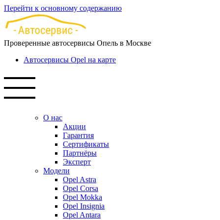
Перейти к основному содержанию
Проверенные автосервисы Опель в Москве
Автосервисы Opel на карте
О нас
Акции
Гарантия
Сертификаты
Партнёры
Эксперт
Модели
Opel Astra
Opel Corsa
Opel Mokka
Opel Insignia
Opel Antara