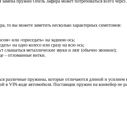
 замена пружин Опель Зафира может потребоваться всего через 2
а, то вы можете заметить несколько характерных симптомов:
сом» или «приседать» на заднюю ось;
ать» на одно колесо или сразу на всю ось;
ут слышаться металлические звуки и лязг (обычно звонкие);
е – отломанные витки.
ся различные пружины, которые отличаются длиной и усилием н
й в VIN-коде автомобиля. Поставщик пружин на конвейер не рас